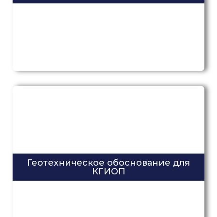
Отправьте проект на расчет или
оставьте заявку
Прикрепите проект, ТЗ или исходные данные.
Рассчитаем стоимость и сроки выполнения работ.
Имя / Компания
Телефон
Геотехническое обоснование для
КГИОП
Вложения (необяз.)
согласие с
политикой
обработки персональных
данных