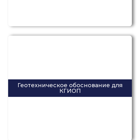
Отправьте проект на расчет или
оставьте заявку
Прикрепите проект, ТЗ или исходные данные.
Рассчитаем стоимость и сроки выполнения работ.
Имя / Компания
Телефон
Геотехническое обоснование для
КГИОП
Вложения (необяз.)
согласие с
политикой
обработки персональных
данных