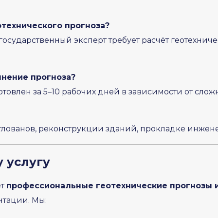
отехнического прогноза?
государственный эксперт требует расчёт геотехниче
лнение прогноза?
товлен за 5–10 рабочих дней в зависимости от слож
лованов, реконструкции зданий, прокладке инжене
у услугу
ет
профессиональные геотехнические прогнозы 
тации. Мы: