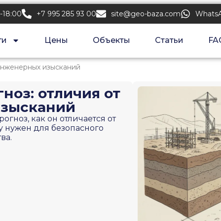
-18:00
+7 995 285 93 00
site@geo-baza.com
Whats
ги
Цены
Объекты
Статьи
FA
 инженерных изысканий
ноз: отличия от
зысканий
рогноз, как он отличается от
 нужен для безопасного
ва.