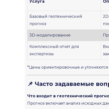
Услуга
Оп
Базовый геотехнический
2D
прогноз
по
3D-моделирование
Пр
Комплексный отчёт для
Вк
экспертизы
за
*Цены ориентировочные и уточняются 
📌 Часто задаваемые воп
Что входит в геотехнический прогн
Прогноз включает анализ исходных да