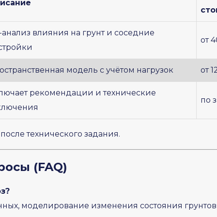
исание
сто
-анализ влияния на грунт и соседние
от 
стройки
остранственная модель с учётом нагрузок
от 1
лючает рекомендации и технические
по 
ключения
после технического задания.
росы (FAQ)
оз?
нных, моделирование изменения состояния грунтов 